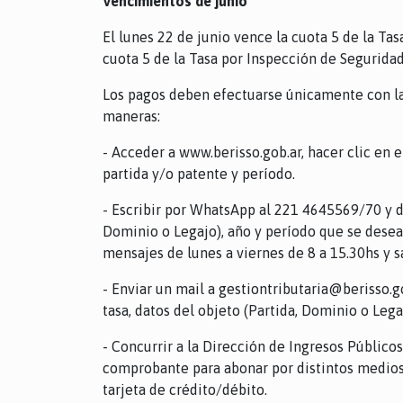
Vencimientos de junio
El lunes 22 de junio vence la cuota 5 de la Tas
cuota 5 de la Tasa por Inspección de Segurida
Los pagos deben efectuarse únicamente con la 
maneras:
- Acceder a www.berisso.gob.ar, hacer clic en e
partida y/o patente y período.
- Escribir por WhatsApp al 221 4645569/70 y det
Dominio o Legajo), año y período que se desea
mensajes de lunes a viernes de 8 a 15.30hs y s
- Enviar un mail a gestiontributaria@berisso.go
tasa, datos del objeto (Partida, Dominio o Lega
- Concurrir a la Dirección de Ingresos Público
comprobante para abonar por distintos medios 
tarjeta de crédito/débito.