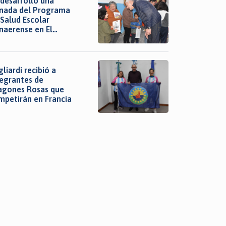
 desarrolló una
rnada del Programa
 Salud Escolar
naerense en El
rmen
liardi recibió a
tegrantes de
agones Rosas que
mpetirán en Francia