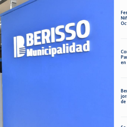
Fes
Ni
Oc
Co
Pa
en
Be
jor
de