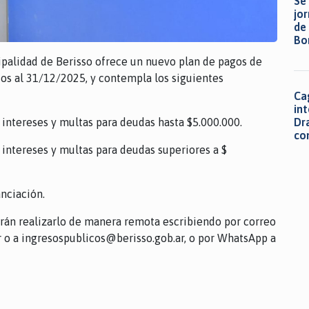
Se
jo
de
Bo
Ca
ipalidad de Berisso ofrece un nuevo plan de pagos de
os al 31/12/2025, y contempla los siguientes
Cag
in
Dr
 intereses y multas para deudas hasta $5.000.000.
co
 intereses y multas para deudas superiores a $
anciación.
án realizarlo de manera remota escribiendo por correo
r o a ingresospublicos@berisso.gob.ar, o por WhatsApp a