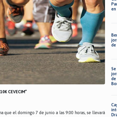
Pa
en
Be
jor
de
Se
jo
de
Bo
Ca
a “10K CEVECIM”
Cag
in
a que el domingo 7 de junio a las 9:00 horas, se llevará
Dr