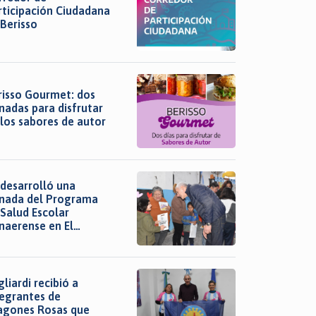
rticipación Ciudadana
 Berisso
risso Gourmet: dos
nadas para disfrutar
 los sabores de autor
 desarrolló una
rnada del Programa
 Salud Escolar
naerense en El
rmen
liardi recibió a
tegrantes de
agones Rosas que