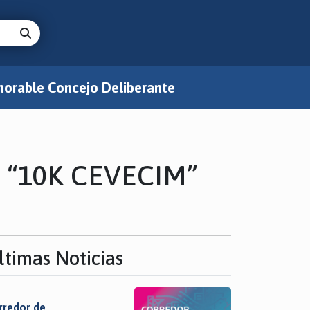
orable Concejo Deliberante
ra “10K CEVECIM”
ltimas Noticias
rredor de